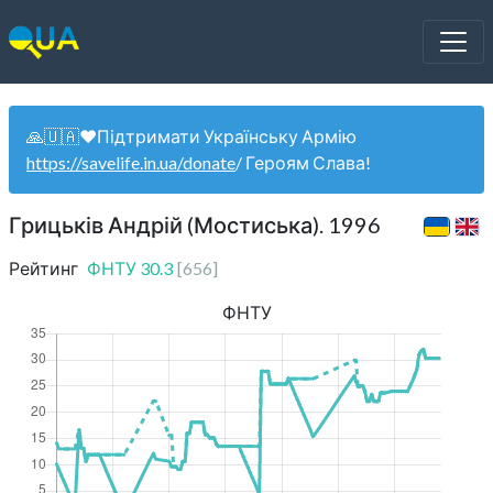
🙏🇺🇦❤️Підтримати Українську Армію
https://savelife.in.ua/donate
/ Героям Слава!
Грицьків Андрій (Мостиська). 1996
Рейтинг
ФНТУ
30.3
[
656
]
ФНТУ