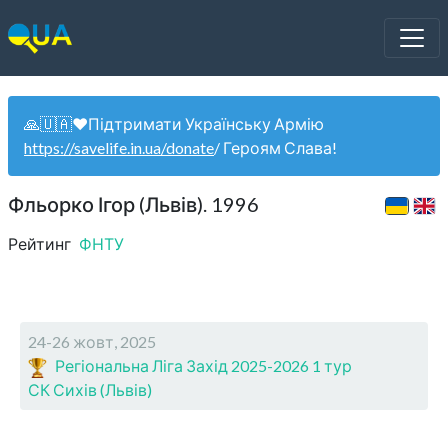
🙏🇺🇦❤️Підтримати Українську Армію
https://savelife.in.ua/donate
/ Героям Слава!
Фльорко Ігор (Львів). 1996
Рейтинг
ФНТУ
24-26 жовт, 2025
Регіональна Ліга Захід 2025-2026 1 тур
СК Сихів (Львів)