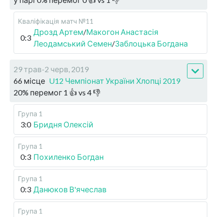
Кваліфікація
матч №11
Дрозд Артем
/
Макогон Анастасія
0:3
Леодамський Семен
/
Заблоцька Богдана
29 трав-2 черв, 2019
66 місце
U12 Чемпіонат України Хлопці 2019
20
%
перемог
1
👍 vs
4
👎
Група 1
3:0
Бридня Олексій
Група 1
0:3
Похиленко Богдан
Група 1
0:3
Данюков В'ячеслав
Група 1