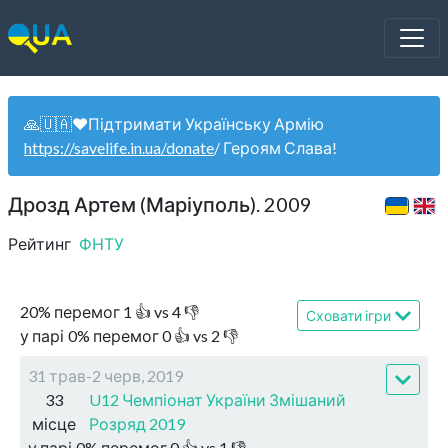
🙏🇺🇦❤️Підтримати Українську Армію
https://savelife.in.ua/donate
/ Героям Слава!
Дрозд Артем (Маріуполь). 2009
Рейтинг
ФНТУ
20
%
перемог
1
👍 vs
4
👎
Сховати ігри
у парі
0
%
перемог
0
👍 vs
2
👎
31 трав-2 черв, 2019
33
U12 Чемпіонат України Змішаний
місце
Розряд 2019
у парі
0
%
перемог
0
👍 vs
1
👎