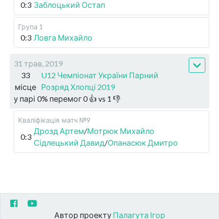
0:3
Заблоцький Остап
Група 1
0:3
Ловга Михайло
31 трав, 2019
33
U12 Чемпіонат України Парний
місце
Розряд Хлопці 2019
у парі
0
%
перемог
0
👍 vs
1
👎
Кваліфікація
матч №9
Дрозд Артем
/
Мотрюк Михайло
0:3
Сідлецький Давид
/
Опанасюк Дмитро
Автор проекту
Палагута Ігор