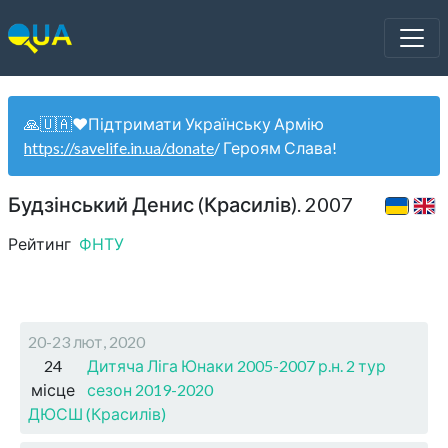
🙏🇺🇦❤️Підтримати Українську Армію
https://savelife.in.ua/donate
/ Героям Слава!
Будзінський Денис (Красилів). 2007
Рейтинг
ФНТУ
20-23 лют, 2020
24
Дитяча Ліга Юнаки 2005-2007 р.н. 2 тур
місце
сезон 2019-2020
ДЮСШ (Красилів)