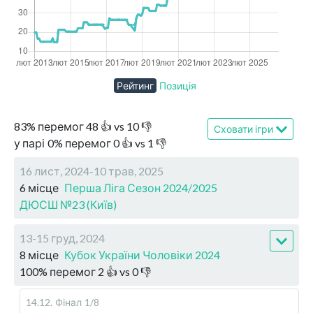
Рейтинг
Позиція
83
%
перемог
48
👍 vs
10
👎
Сховати ігри
у парі
0
%
перемог
0
👍 vs
1
👎
16 лист, 2024-10 трав, 2025
6 місце
Перша Ліга Сезон 2024/2025
ДЮСШ №23 (Київ)
13-15 груд, 2024
8 місце
Кубок України Чоловіки 2024
100
%
перемог
2
👍 vs
0
👎
14.12
.
Фінал
1/8