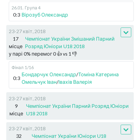
26.01
.
Група 4
0:3
Вірозуб Олександр
23-27 квіт, 2018
17
Чемпіонат України Змішаний Парний
місце
Розряд Юніори U18 2018
у парі
0
%
перемог
0
👍 vs
1
👎
Фінал
1/16
Бондарчук Олександр
/
Томіна Катерина
0:3
Омельчук Іван
/
Івахів Валерія
23-27 квіт, 2018
9
Чемпіонат України Парний Розряд Юніори
місце
U18 2018
23-27 квіт, 2018
32
Чемпіонат України Юніори U18