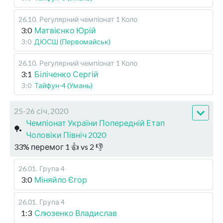
26.10
.
Регулярний чемпіонат
1 Коло
3:0
Матвієнко Юрій
3:0
ДЮСШ (Первомайськ)
26.10
.
Регулярний чемпіонат
1 Коло
3:1
Біліченко Сергій
3:0
Тайфун-4 (Умань)
25-26 січ, 2020
Чемпіонат України Попередній Етап
🏓
Чоловіки Північ 2020
33
%
перемог
1
👍 vs
2
👎
26.01
.
Група 4
3:0
Міняйло Єгор
26.01
.
Група 4
1:3
Слюзенко Владислав