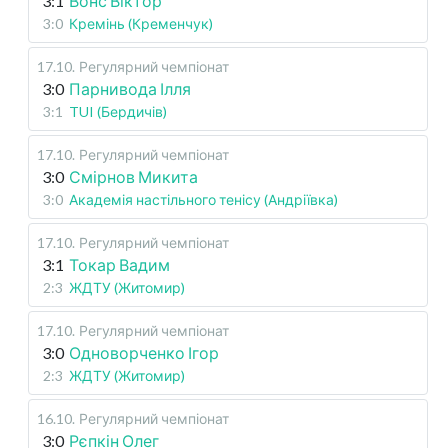
3:1
Вонс Віктор
3:0
Кремінь (Кременчук)
17.10
.
Регулярний чемпіонат
3:0
Парнивода Ілля
3:1
TUI (Бердичів)
17.10
.
Регулярний чемпіонат
3:0
Смірнов Микита
3:0
Академія настільного тенісу (Андріївка)
17.10
.
Регулярний чемпіонат
3:1
Токар Вадим
2:3
ЖДТУ (Житомир)
17.10
.
Регулярний чемпіонат
3:0
Одноворченко Ігор
2:3
ЖДТУ (Житомир)
16.10
.
Регулярний чемпіонат
3:0
Рєпкін Олег