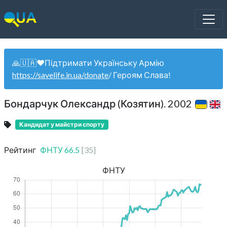
🙏🇺🇦❤️Підтримати Українську Армію
https://savelife.in.ua/donate
/ Героям Слава!
Бондарчук Олександр (Козятин). 2002
Кандидат у майстри спорту
Рейтинг
ФНТУ
66.5
[
35
]
ФНТУ