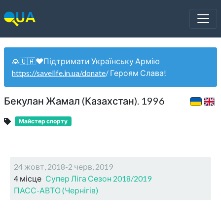
🙏🇺🇦❤️Підтримати Українську Армію
https://savelife.in.ua/donate
/ Героям Слава!
Бекулан Жамал (Казахстан). 1996
Майстер спорту
24 жовт, 2018-2 черв, 2019
4 місце
Супер Ліга Сезон 2018/2019
ПАСС-АВТО (Чернігів)