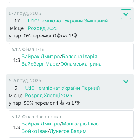
6-7 груд, 2025
17
U10 Чемпіонат України Змішаний
місце
Розряд 2025
у парі
0
%
перемог
0
👍 vs
1
👎
6.12
.
Фінал
1/16
Байрак Дмитро
/
Балєсна Іларія
1:3
Вайсберг Марк
/
Обламська Ірина
5-6 груд, 2025
5
U10 Чемпіонат України Парний
місце
Розряд Хлопці 2025
у парі
50
%
перемог
1
👍 vs
1
👎
5.12
.
Фінал
Чвертьфінал
Байрак Дмитро
/
Мантзаріс Іліас
1:3
Бойко Іван
/
Лунегов Вадим