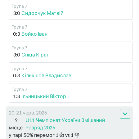
Група 7
3:0
Сидорчук Матвій
Група 7
0:3
Бойко Іван
Група 7
3:0
Спіца Кіріл
Група 7
0:3
Кількінов Владислав
Група 7
1:3
Ільницький Віктор
20-21 черв, 2026
9
U11 Чемпіонат України Змішаний
місце
Розряд 2026
у парі
50
%
перемог
1
👍 vs
1
👎