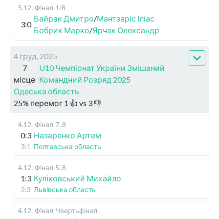
5.12
.
Фінал
1/8
Байрак Дмитро
/
Мантзаріс Іліас
3:0
Бобрик Марко
/
Ярчак Олександр
4 груд, 2025
7
U10 Чемпіонат України Змішаний
місце
Командний Розряд 2025
Одеська область
25
%
перемог
1
👍 vs
3
👎
4.12
.
Фінал
7..8
0:3
Назаренко Артем
3:1
Полтавська область
4.12
.
Фінал
5..8
1:3
Куліковський Михайло
2:3
Львівська область
4.12
.
Фінал
Чвертьфінал