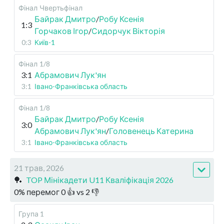
Фінал
Чвертьфінал
Байрак Дмитро
/
Робу Ксенія
1:3
Горчаков Ігор
/
Сидорчук Вікторія
0:3
Київ-1
Фінал
1/8
3:1
Абрамович Лук'ян
3:1
Івано-Франківська область
Фінал
1/8
Байрак Дмитро
/
Робу Ксенія
3:0
Абрамович Лук'ян
/
Головенець Катерина
3:1
Івано-Франківська область
21 трав, 2026
🏓
TOP Мінікадети U11 Кваліфікація 2026
0
%
перемог
0
👍 vs
2
👎
Група 1