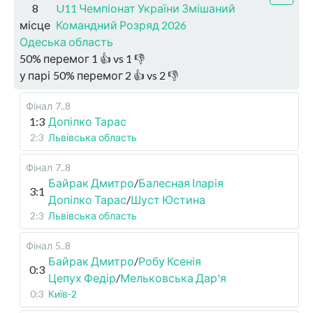
8
U11 Чемпіонат України Змішаний
місце
Командний Розряд 2026
Одеська область
50
%
перемог
1
👍 vs
1
👎
у парі
50
%
перемог
2
👍 vs
2
👎
Фінал
7..8
1:3
Допілко Тарас
2:3
Львівська область
Фінал
7..8
Байрак Дмитро
/
Балесная Іларія
3:1
Допілко Тарас
/
Шуст Юстина
2:3
Львівська область
Фінал
5..8
Байрак Дмитро
/
Робу Ксенія
0:3
Цепух Федір
/
Мельковська Дар'я
0:3
Київ-2