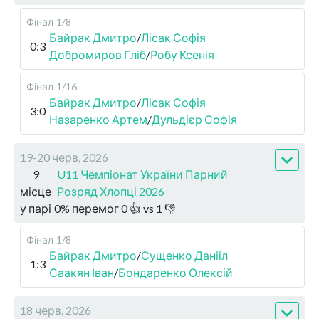
Фінал
1/8
Байрак Дмитро
/
Лісак Софія
0:3
Добромиров Гліб
/
Робу Ксенія
Фінал
1/16
Байрак Дмитро
/
Лісак Софія
3:0
Назаренко Артем
/
Дульдієр Софія
19-20 черв, 2026
9
U11 Чемпіонат України Парний
місце
Розряд Хлопці 2026
у парі
0
%
перемог
0
👍 vs
1
👎
Фінал
1/8
Байрак Дмитро
/
Сущенко Данііл
1:3
Саакян Іван
/
Бондаренко Олексій
18 черв, 2026