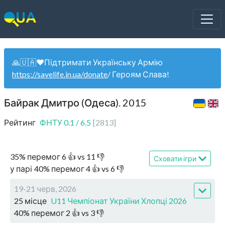
🙏🇺🇦❤️Підтримати Українську Армію
https://savelife.in.ua/donate
/ Героям Слава!
Байрак Дмитро (Одеса). 2015
Рейтинг
ФНТУ
0.1
/
6.5
[
2813
]
35
%
перемог
6
👍 vs
11
👎
Сховати ігри
у парі
40
%
перемог
4
👍 vs
6
👎
19-21 черв, 2026
25 місце
U11 Чемпіонат України Хлопці 2026
40
%
перемог
2
👍 vs
3
👎