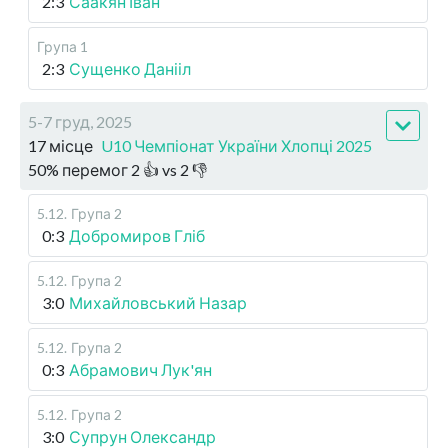
2:3
Саакян Іван
Група 1
2:3
Сущенко Данііл
5-7 груд, 2025
17 місце
U10 Чемпіонат України Хлопці 2025
50
%
перемог
2
👍 vs
2
👎
5.12
.
Група 2
0:3
Добромиров Гліб
5.12
.
Група 2
3:0
Михайловський Назар
5.12
.
Група 2
0:3
Абрамович Лук'ян
5.12
.
Група 2
3:0
Супрун Олександр