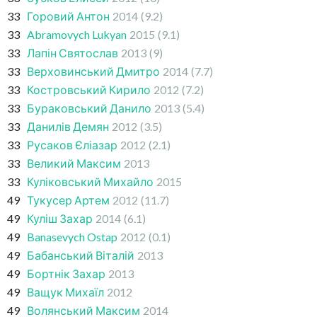
33
Горовий Антон
2014
(9.2)
33
Abramovych Lukyan
2015
(9.1)
33
Лапін Святослав
2013
(9)
33
Верховинський Дмитро
2014
(7.7)
33
Костровський Кирило
2012
(7.2)
33
Бураковський Данило
2013
(5.4)
33
Данилів Демян
2012
(3.5)
33
Русаков Єліазар
2012
(2.1)
33
Великий Максим
2013
33
Куліковський Михайло
2015
49
Тукусер Артем
2012
(11.7)
49
Куліш Захар
2014
(6.1)
49
Banasevych Ostap
2012
(0.1)
49
Бабанський Віталій
2013
49
Бортнік Захар
2013
49
Ващук Михаїл
2012
49
Волянський Максим
2014