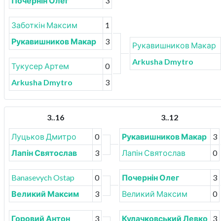
Почернін Олег
3
Заботкін Максим
1
Рукавишников Макар
3
Рукавишников Макар
Arkusha Dmytro
Тукусер Артем
0
Arkusha Dmytro
3
3..16
3..12
Луцьков Дмитро
0
Рукавишников Макар
3
Лапін Святослав
3
Лапін Святослав
0
Banasevych Ostap
0
Почернін Олег
3
Великий Максим
3
Великий Максим
0
Горовий Антон
3
Кулачковський Левко
3