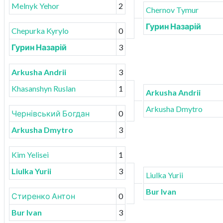
Melnyk Yehor
2
Chernov Tymur
Гурин Назарій
Chepurka Kyrylo
0
Гурин Назарій
3
Arkusha Andrii
3
Khasanshyn Ruslan
1
Arkusha Andrii
Arkusha Dmytro
Чернівський Богдан
0
Arkusha Dmytro
3
Kim Yelisei
1
Liulka Yurii
3
Liulka Yurii
Bur Ivan
Стиренко Антон
0
Bur Ivan
3