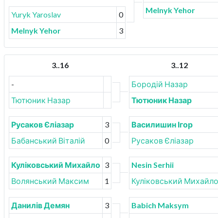
Melnyk Yehor
Yuryk Yaroslav
0
Melnyk Yehor
3
3..16
3..12
-
Бородій Назар
Тютюник Назар
Тютюник Назар
Русаков Єліазар
3
Василишин Ігор
Бабанський Віталій
0
Русаков Єліазар
Куліковський Михайло
3
Nesin Serhii
Волянський Максим
1
Куліковський Михайл
Данилів Демян
3
Babich Maksym