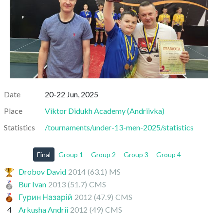
Date
20-22 Jun, 2025
Place
Viktor Didukh Academy
(
Andriivka
)
Statistics
/tournaments/under-13-men-2025/statistics
Final
Group 1
Group 2
Group 3
Group 4
Drobov David
2014
(63.1)
MS
Bur Ivan
2013
(51.7)
CMS
Гурин Назарій
2012
(47.9)
CMS
4
Arkusha Andrii
2012
(49)
CMS