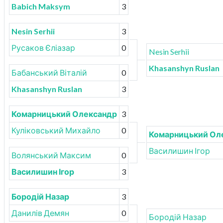
Babich Maksym
3
Nesin Serhii
3
Русаков Єліазар
0
Nesin Serhii
Khasanshyn Ruslan
Бабанський Віталій
0
Khasanshyn Ruslan
3
Комарницький Олександр
3
Куліковський Михайло
0
Комарницький Ол
Василишин Ігор
Волянський Максим
0
Василишин Ігор
3
Бородій Назар
3
Данилів Демян
0
Бородій Назар