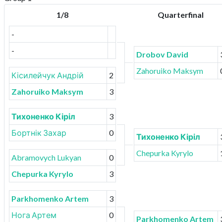
1/8
Quarterfinal
-
-
Drobov David
Zahoruiko Maksym
Кісилейчук Андрій
2
Zahoruiko Maksym
3
Тихоненко Кіріл
3
Бортнік Захар
0
Тихоненко Кіріл
Chepurka Kyrylo
Abramovych Lukyan
0
Chepurka Kyrylo
3
Parkhomenko Artem
3
Нога Артем
0
Parkhomenko Artem