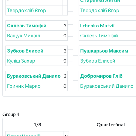
-
Стиренко Антон
Твердохліб Єгор
Твердохліб Єгор
Склезь Тимофій
3
Ilchenko Matvii
Ващук Михаїл
0
Склезь Тимофій
Зубков Елисей
3
Пушкарьов Максим
Куліш Захар
0
Зубков Елисей
Бураковський Данило
3
Добромиров Гліб
Гриник Марко
0
Бураковський Данило
Group 4
1/8
Quarterfinal