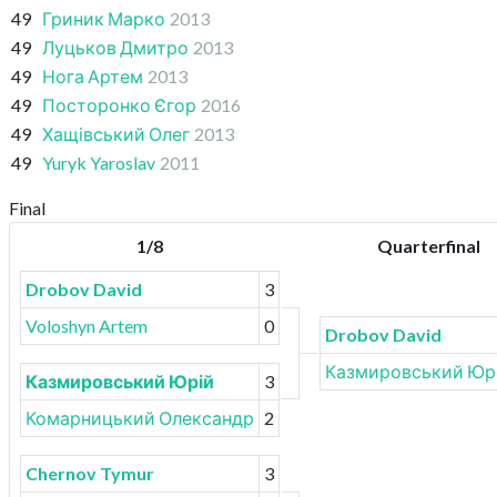
49
Гриник Марко
2013
49
Луцьков Дмитро
2013
49
Нога Артем
2013
49
Посторонко Єгор
2016
49
Хащівський Олег
2013
49
Yuryk Yaroslav
2011
Final
1/8
Quarterfinal
Drobov David
3
Voloshyn Artem
0
Drobov David
Казмировський Юр
Казмировський Юрій
3
Комарницький Олександр
2
Chernov Tymur
3