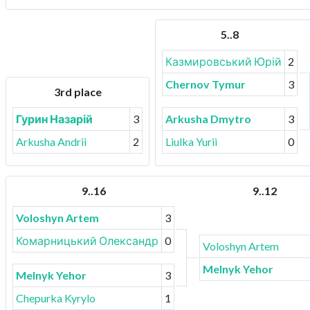
5..8
Казмировський Юрій
2
Chernov Tymur
3
3rd place
Гурин Назарій
3
Arkusha Dmytro
3
Arkusha Andrii
2
Liulka Yurii
0
9..16
9..12
Voloshyn Artem
3
Комарницький Олександр
0
Voloshyn Artem
Melnyk Yehor
Melnyk Yehor
3
Chepurka Kyrylo
1