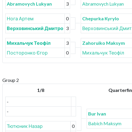
Abramovych Lukyan
3
Abramovych Lukyan
Нога Артем
0
Chepurka Kyrylo
Верховинський Дмитро
3
Верховинський Дми
Михальчук Теофіл
3
Zahoruiko Maksym
Посторонко Єгор
0
Михальчук Теофіл
Group 2
1/8
Quarterfin
-
-
Bur Ivan
Babich Maksym
Тютюник Назар
0