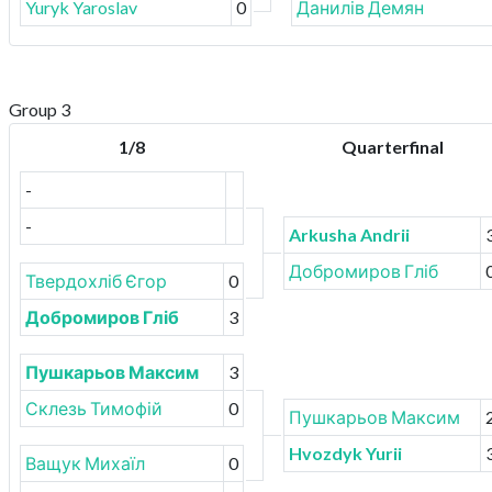
Yuryk Yaroslav
0
Данилів Демян
Group 3
1/8
Quarterfinal
-
-
Arkusha Andrii
Добромиров Гліб
Твердохліб Єгор
0
Добромиров Гліб
3
Пушкарьов Максим
3
Склезь Тимофій
0
Пушкарьов Максим
Hvozdyk Yurii
Ващук Михаїл
0