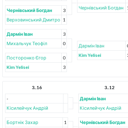
Чернівський Богдан
Чернівський Богдан
3
Верховинський Дмитро
1
Дармін Іван
3
Михальчук Теофіл
0
Дармін Іван
Kim Yelisei
Посторонко Єгор
0
Kim Yelisei
3
3..16
3..12
-
Дармін Іван
Кісилейчук Андрій
Кісилейчук Андрій
Бортнік Захар
1
Чернівський Богдан