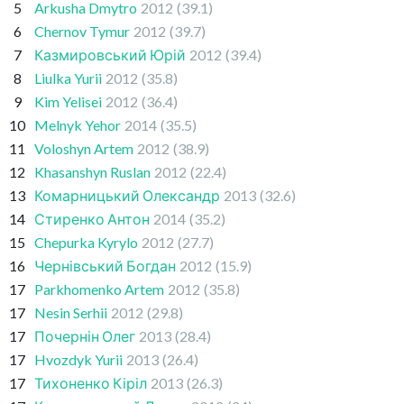
5
Arkusha Dmytro
2012
(39.1)
6
Chernov Tymur
2012
(39.7)
7
Казмировський Юрій
2012
(39.4)
8
Liulka Yurii
2012
(35.8)
9
Kim Yelisei
2012
(36.4)
10
Melnyk Yehor
2014
(35.5)
11
Voloshyn Artem
2012
(38.9)
12
Khasanshyn Ruslan
2012
(22.4)
13
Комарницький Олександр
2013
(32.6)
14
Стиренко Антон
2014
(35.2)
15
Chepurka Kyrylo
2012
(27.7)
16
Чернівський Богдан
2012
(15.9)
17
Parkhomenko Artem
2012
(35.8)
17
Nesin Serhii
2012
(29.8)
17
Почернін Олег
2013
(28.4)
17
Hvozdyk Yurii
2013
(26.4)
17
Тихоненко Кіріл
2013
(26.3)