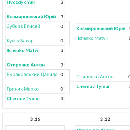
Hvozdyk Yurii
3
Казмировський Юрій
3
Зубков Елисей
0
Казмировський Юрій
Ilchenko Matvii
Куліш Захар
0
Ilchenko Matvii
3
Стиренко Антон
3
Бураковський Данило
0
Стиренко Антон
Chernov Tymur
Гриник Марко
0
Chernov Tymur
3
3..16
3..12