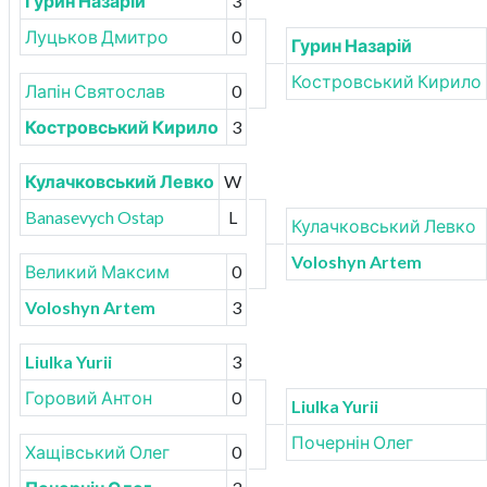
Гурин Назарій
3
Луцьков Дмитро
0
Гурин Назарій
Костровський Кирило
Лапін Святослав
0
Костровський Кирило
3
Кулачковський Левко
W
Banasevych Ostap
L
Кулачковський Левко
Voloshyn Artem
Великий Максим
0
Voloshyn Artem
3
Liulka Yurii
3
Горовий Антон
0
Liulka Yurii
Почернін Олег
Хащівський Олег
0