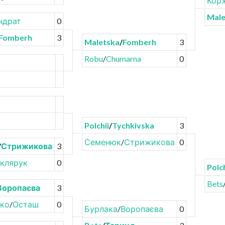
Кор
Male
ндрат
0
Fomberh
3
Maletska
/
Fomberh
3
Robu
/
Chumarna
0
Polchii
/
Tychkivska
3
Семенюк
/
Стрижикова
0
/
Стрижикова
3
клярук
0
Polch
Bets
Воропаєва
3
ко
/
Осташ
0
Бурлака
/
Воропаєва
0