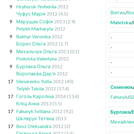
9
Hryhoruk Yevheniia
2012
Віятик
/
Ко
Чуфус Марія
2012
(4.5)
9
Марущак Софія
2013
(2.9)
Maletska
/
Pelykh Marharyta
2012
9
Bakhyr Veronika
2012
-
Борис Ольга
2012
(2.7)
-
9
Михальчук Ольга
2013
(0.1)
Podolska Valentyna
2012
-
9
Бурлака Ольга
2012
-
Воропаєва Дар'я
2012
17
Sliesarenko Yuliia
2012
(40)
Семенюк
Telykh Taisiia
2012
(17.4)
17
Гоголь Кароліна
2014
(13.4)
Fahunyk
/
Ш
Кліщ Анна
2013
(5.5)
17
Fahunyk Svitlana
2012
(9.2)
Бурлака
/
Шклярук Тетяна
2013
Михайлен
17
Bevz Oleksandra
2012
(2)
Гаєвська Аріна
2012
(2.4)