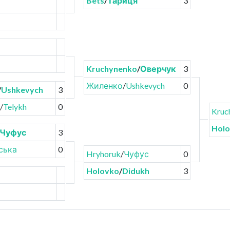
Bets
/
Тариця
3
Kruchynenko
/
Оверчук
3
Жиленко
/
Ushkevych
0
/
Ushkevych
3
/
Telykh
0
Kruc
Hol
Чуфус
3
ська
0
Hryhoruk
/
Чуфус
0
Holovko
/
Didukh
3