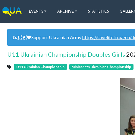
EVENTS
ARCHIVE
STATISTICS
GALLER
🙏🇺🇦❤️Support Ukrainian Army
https://savelife.in.ua/en/
U11 Ukrainian Championship Doubles Girls
20
U11 Ukrainian Championship
Minicadets Ukrainian Championship