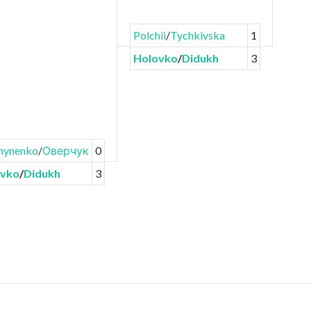
Polchii
/
Tychkivska
1
Holovko
/
Didukh
3
hynenko
/
Оверчук
0
ovko
/
Didukh
3