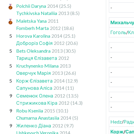
Polchii Daryna
2014
(25.5)
-
Tychkivska Nataliia
2013
(8.5)
Maletska Yana
2011
Михальч
Fomberh Marta
2012
(18.6)
Гоголь
/
Кл
5
Horova Karolina
2014
(25.1)
Доброріз Софія
2012
(20.6)
-
5
Bets Oleksandra
2013
(30.5)
-
Тариця Єлізавета
2012
5
Kruchynenko Milana
2013
-
Оверчук Марія
2013
(26.6)
5
Корж Єлізавета
2014
(12.9)
-
Сапунова Аліса
2014
(11)
9
Семенюк Олена
2012
(13.5)
-
Стрижикова Кіра
2012
(14.3)
-
9
Robu Kseniia
2015
(10.1)
Chumarna Anastasiia
2014
(5)
Hedz
/
Рад
9
Жиленко Діана
2012
(9.7)
Корж
/
Сап
Ushkevych Veronika
2014