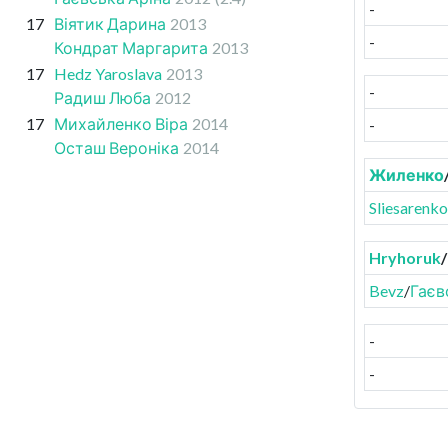
-
17
Віятик Дарина
2013
-
Кондрат Маргарита
2013
17
Hedz Yaroslava
2013
-
Радиш Люба
2012
17
Михайленко Віра
2014
-
Осташ Вероніка
2014
Жиленко
Sliesarenko
Hryhoruk
/
Bevz
/
Гаєв
-
-