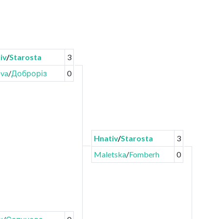
iv
/
Starosta
3
va
/
Доброріз
0
Hnativ
/
Starosta
3
Maletska
/
Fomberh
0