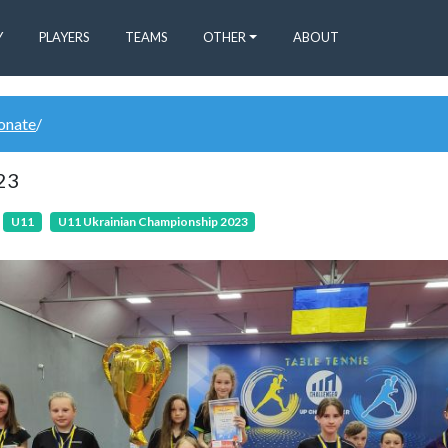
Y
PLAYERS
TEAMS
OTHER
ABOUT
donate
/
23
U11
U11 Ukrainian Championship 2023