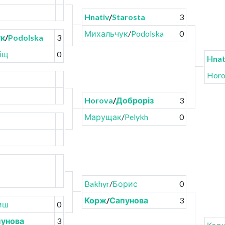
Hnativ
/
Starosta
3
Михальчук
/
Podolska
0
ук
/
Podolska
3
іщ
0
Hnat
Horo
Horova
/
Доброріз
3
Марущак
/
Pelykh
0
Bakhyr
/
Борис
0
Корж
/
Сапунова
3
иш
0
унова
3