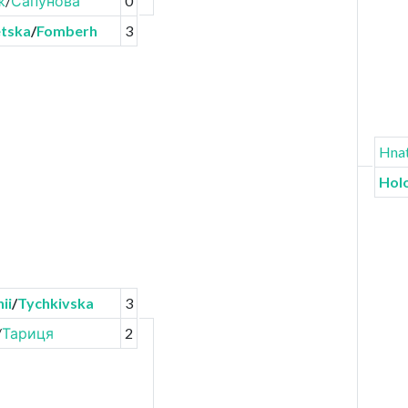
ж
/
Сапунова
0
tska
/
Fomberh
3
Hnat
Hol
ii
/
Tychkivska
3
/
Тариця
2