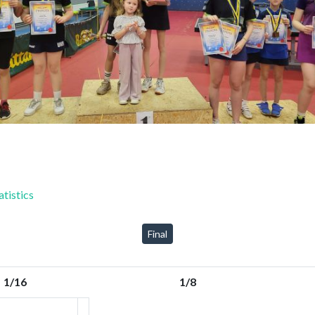
tistics
Final
1/16
1/8