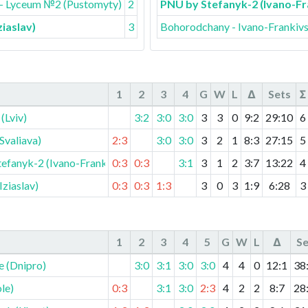
- Lyceum №2 (Pustomyty)
2
PNU by Stefanyk-2 (Ivano-Fr
iaslav)
3
Bohorodchany - Ivano-Frankiv
1
2
3
4
G
W
L
Δ
Sets
Σ
(Lviv)
3:2
3:0
3:0
3
3
0
9
:
2
29
:
10
6
Svaliava)
2:3
3:0
3:0
3
2
1
8
:
3
27
:
15
5
efanyk-2 (Ivano-Frankivsk)
0:3
0:3
3:1
3
1
2
3
:
7
13
:
22
4
ziaslav)
0:3
0:3
1:3
3
0
3
1
:
9
6
:
28
3
1
2
3
4
5
G
W
L
Δ
Se
e (Dnipro)
3:0
3:1
3:0
3:0
4
4
0
12
:
1
38
le)
0:3
3:1
3:0
2:3
4
2
2
8
:
7
28