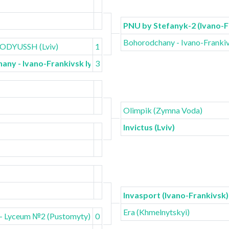
PNU by Stefanyk-2 (Ivano-F
Bohorodchany - Ivano-Franki
 LODYUSSH (Lviv)
1
any - Ivano-Frankivsk lyceum
3
Olimpik (Zymna Voda)
Invictus (Lviv)
Invasport (Ivano-Frankivsk)
Era (Khmelnytskyi)
- Lyceum №2 (Pustomyty)
0