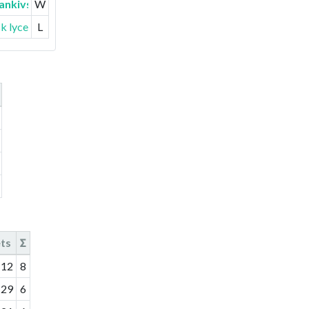
ankivsk)
W
sk lyceum
L
ts
Σ
:
12
8
:
29
6