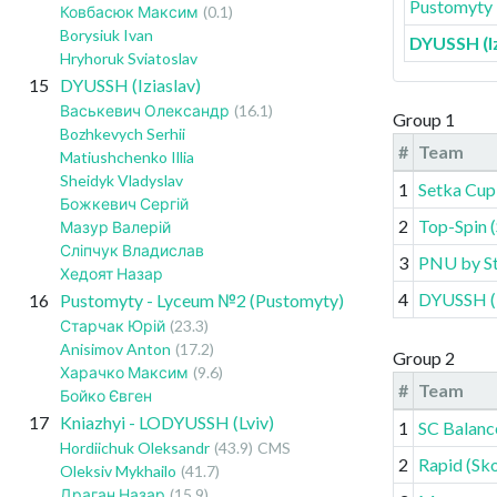
Pustomyty 
Ковбасюк Максим
(0.1)
Borysiuk Ivan
DYUSSH (Iz
Hryhoruk Sviatoslav
15
DYUSSH (Iziaslav)
Васькевич Олександр
(16.1)
Group 1
Bozhkevych Serhii
#
Team
Matiushchenko Illia
Sheidyk Vladyslav
1
Setka Cup 
Божкевич Сергій
2
Top-Spin (
Мазур Валерій
Сліпчук Владислав
3
PNU by St
Хедоят Назар
4
DYUSSH (I
16
Pustomyty - Lyceum №2 (Pustomyty)
Старчак Юрій
(23.3)
Anisimov Anton
(17.2)
Group 2
Харачко Максим
(9.6)
#
Team
Бойко Євген
17
Kniazhyi - LODYUSSH (Lviv)
1
SC Balanc
Hordiichuk Oleksandr
(43.9)
CMS
2
Rapid (Sko
Oleksiv Mykhailo
(41.7)
Драган Назар
(15.9)