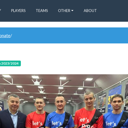
Y
PLAYERS
TEAMS
OTHER
ABOUT
donate
/
n 2023/2024