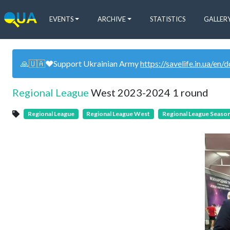
EVENTS
ARCHIVE
STATISTICS
GALLER
🙏🇺🇦❤️Support Ukrainian Army
https://savelife.in.ua/en/
Regional League
West 2023-2024 1 round
Regional League
Regional League West
Regional League Seaso