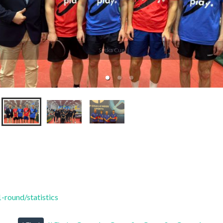
Setka Cup
round/statistics