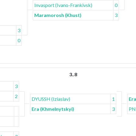
Invasport (Ivano-Frankivsk)
0
Maramorosh (Khust)
3
3
0
3..8
3
2
DYUSSH (Iziaslav)
1
Era
Era (Khmelnytskyi)
3
PNU