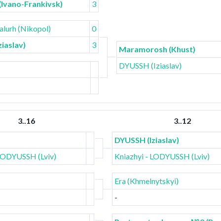
(Ivano-Frankivsk)
3
alurh (Nikopol)
0
iaslav)
3
Maramorosh (Khust)
DYUSSH (Iziaslav)
3..16
3..12
DYUSSH (Iziaslav)
 LODYUSSH (Lviv)
Kniazhyi - LODYUSSH (Lviv)
Era (Khmelnytskyi)
-