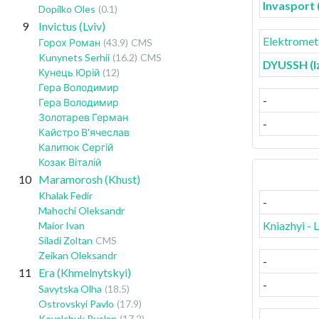
Invasport 
Dopilko Oles
(0.1)
9
Invictus (Lviv)
Elektromet
Горох Роман
(43.9)
CMS
Kunynets Serhii
(16.2)
CMS
DYUSSH (Iz
Кунець Юрій
(12)
Гера Володимир
-
Гера Володимир
Золотарев Герман
-
Кайстро В'ячеслав
Калитюк Сергій
Козак Віталій
10
Maramorosh (Khust)
Khalak Fedir
-
Mahochi Oleksandr
Kniazhyi -
Maior Ivan
Siladi Zoltan
CMS
Zeikan Oleksandr
-
11
Era (Khmelnytskyi)
-
Savytska Olha
(18.5)
Ostrovskyi Pavlo
(17.9)
Kovalchuk Ruslan
(17.2)