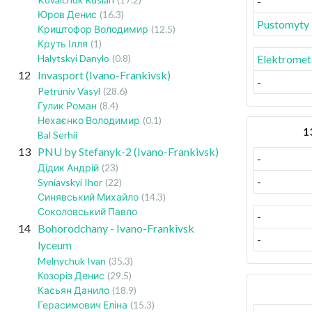
-
Юров Денис
(16.3)
Pustomyty 
Криштофор Володимир
(12.5)
Круть Ілля
(1)
Halytskyi Danylo
(0.8)
Elektromet
12
Invasport (Ivano-Frankivsk)
-
Petruniv Vasyl
(28.6)
Гулик Роман
(8.4)
Нехаєнко Володимир
(0.1)
1
Bal Serhii
13
PNU by Stefanyk-2 (Ivano-Frankivsk)
-
Дідик Андрій
(23)
-
Syniavskyi Ihor
(22)
Синявський Михайло
(14.3)
Соколовський Павло
-
14
Bohorodchany - Ivano-Frankivsk
-
lyceum
Melnychuk Ivan
(35.3)
Козоріз Денис
(29.5)
Касьян Данило
(18.9)
Герасимович Еліна
(15.3)