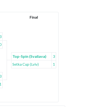
Final
3
0
Top-Spin (Svaliava)
3
Setka Cup (Lviv)
1
3
1