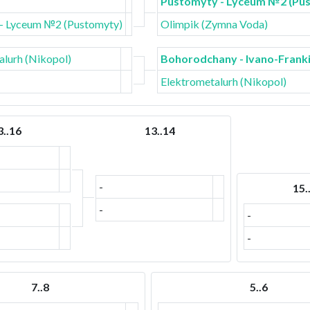
Pustomyty - Lyceum №2 (Pu
- Lyceum №2 (Pustomyty)
Olimpik (Zymna Voda)
alurh (Nikopol)
Bohorodchany - Ivano-Frank
Elektrometalurh (Nikopol)
3..16
13..14
-
15.
-
-
-
7..8
5..6