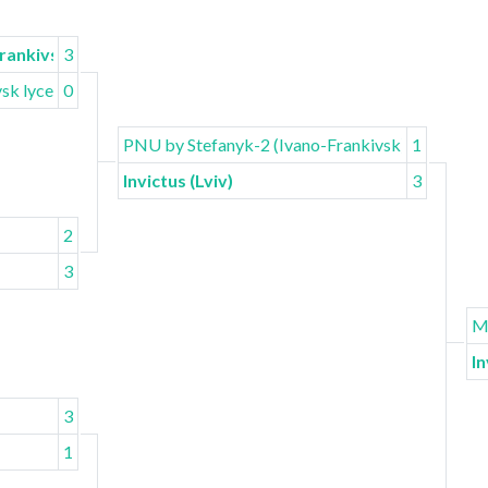
rankivsk)
3
vsk lyceum
0
PNU by Stefanyk-2 (Ivano-Frankivsk)
1
Invictus (Lviv)
3
2
3
M
In
3
1