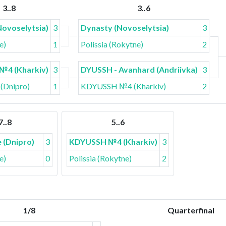
3..8
3..6
Novoselytsia)
3
Dynasty (Novoselytsia)
3
e)
1
Polissia (Rokytne)
2
4 (Kharkiv)
3
DYUSSH - Avanhard (Andriivka)
3
 (Dnipro)
1
KDYUSSH №4 (Kharkiv)
2
7..8
5..6
 (Dnipro)
3
KDYUSSH №4 (Kharkiv)
3
e)
0
Polissia (Rokytne)
2
1/8
Quarterfinal