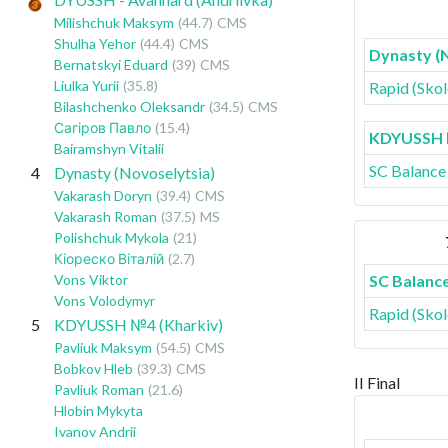
Milishchuk Maksym
(44.7)
CMS
Shulha Yehor
(44.4)
CMS
Dynasty (
Bernatskyi Eduard
(39)
CMS
Liulka Yurii
(35.8)
Rapid (Skol
Bilashchenko Oleksandr
(34.5)
CMS
Сагіров Павло
(15.4)
KDYUSSH №
Bairamshyn Vitalii
SC Balance
4
Dynasty (Novoselytsia)
Vakarash Doryn
(39.4)
CMS
Vakarash Roman
(37.5)
MS
Polishchuk Mykola
(21)
Кіореско Віталій
(2.7)
Vons Viktor
SC Balance
Vons Volodymyr
Rapid (Skol
5
KDYUSSH №4 (Kharkiv)
Pavliuk Maksym
(54.5)
CMS
Bobkov Hleb
(39.3)
CMS
II Final
Pavliuk Roman
(21.6)
Hlobin Mykyta
Ivanov Andrii