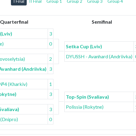
I Final
II Final
Group 1
Group 2
Group 3
Group 4
Quarterfinal
Semifinal
(Lviv)
3
e)
0
Setka Cup (Lviv)
DYUSSH - Avanhard (Andriivka)
ovoselytsia)
2
Avanhard (Andriivka)
3
4 (Kharkiv)
1
Rokytne)
3
Top-Spin (Svaliava)
Polissia (Rokytne)
Svaliava)
3
 (Dnipro)
0