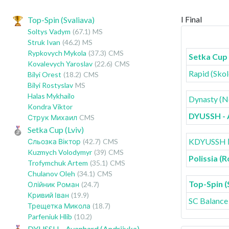
I Final
Top-Spin (Svaliava)
Soltys Vadym
(67.1)
MS
Struk Ivan
(46.2)
MS
Rypkovych Mykola
(37.3)
CMS
Setka Cup 
Kovalevych Yaroslav
(22.6)
CMS
Rapid (Skol
Bilyi Orest
(18.2)
CMS
Bilyi Rostyslav
MS
Halas Mykhailo
Dynasty (N
Kondra Viktor
DYUSSH - 
Струк Михаил
CMS
Setka Cup (Lviv)
KDYUSSH №
Сльозка Віктор
(42.7)
CMS
Kuzmych Volodymyr
(39)
CMS
Polissia (
Trofymchuk Artem
(35.1)
CMS
Chulanov Oleh
(34.1)
CMS
Top-Spin (
Олійник Роман
(24.7)
Кривий Іван
(19.9)
SC Balance
Трещетка Микола
(18.7)
Parfeniuk Hlib
(10.2)
DYUSSH - Avanhard (Andriivka)