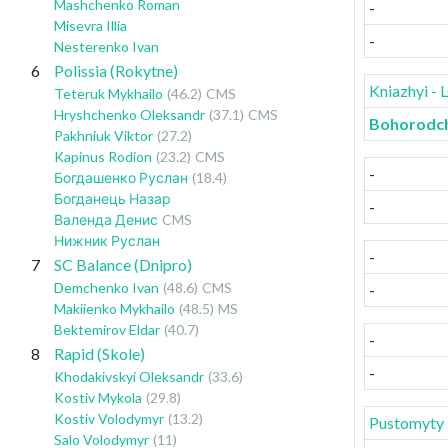
Mashchenko Roman
-
Misevra Illia
-
Nesterenko Ivan
6
Polissia (Rokytne)
Kniazhyi -
Teteruk Mykhailo
(46.2)
CMS
Hryshchenko Oleksandr
(37.1)
CMS
Bohorodch
Pakhniuk Viktor
(27.2)
Kapinus Rodion
(23.2)
CMS
-
Богдашенко Руслан
(18.4)
Богданець Назар
-
Валенда Денис
CMS
Нижник Руслан
-
7
SC Balance (Dnipro)
Demchenko Ivan
(48.6)
CMS
-
Makiienko Mykhailo
(48.5)
MS
Bektemirov Eldar
(40.7)
-
8
Rapid (Skole)
-
Khodakivskyi Oleksandr
(33.6)
Kostiv Mykola
(29.8)
Kostiv Volodymyr
(13.2)
Pustomyty 
Salo Volodymyr
(11)