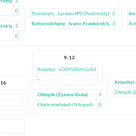
stomyty)
3
0
Pustomyty - Lyceum №2 (Pustomyty)
2
Inv
Bohorodchany - Ivano-Frankivsk lyceum
3
Boh
ivsk lyceum
3
0
9..12
Kniazhyi - LODYUSSH (Lviv)
-
Kniazhyi
.16
Olimpik (
Olimpik (Zymna Voda)
3
Elektrometalurh (Nikopol)
0