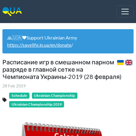
🙏🇺🇦❤️Support Ukrainian Army
https://savelife.in.ua/en/donate
/
Расписание игр в смешанном парном
разряде в главной сетке на
Чемпионата Украины-2019 (28 февраля)
28 Feb 2019
Schedule
Ukrainian Championship
Ukrainian Championship 2019